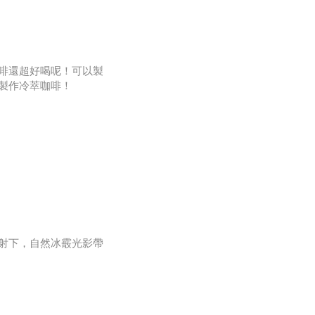
啡還超好喝呢！可以製
製作冷萃咖啡！
出絕不流口水。
射下，自然冰霰光影帶
多支冷萃壺了。