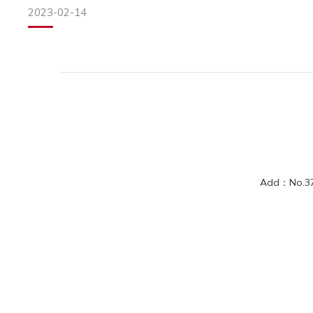
◆不需特殊濾紙
◆飲品製作
2023-02-14
須使用2-4cup錐形濾紙(V60)
冷萃咖啡之外，還可製作多種飲品，嘻嘻！先賣個關子，往後
◆易上手
在萃取過程中免去專業的沖煮技巧，即 可固定水流的方向
◆耐熱玻璃
◆冰霰紋路
耐高溫130度、低溫-20度
強化對流，增加咖啡和水的接觸，減 少因過萃而導致的苦澀
冷萃壺耐低
◆鈦元素
表面極小的鈦分子，讓濾杯本體毛細孔 奈米化，不會有氧化
◆錐形與扇形濾杯的融合
Add：No.37, 
透過中間的小山丘，將粉層變薄，進而提高流速與萃取率
開箱
包裝
以