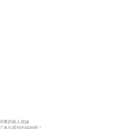
提問！
考接近二號砂糖粗細便
及觸摸感受。
的機味。
。
同事的殺人視線
了各位看倌的福利呀！