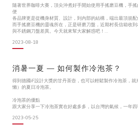
隨著世界咖啡大賽，頂尖沖煮好手開始使用手搖磨豆機，手搖
便
學員問題二：我的悶蒸為何都不膨呢？
各品牌更是從機身材質、設計，到內部的結構，端出最頂規配
而手搖磨豆機的靈魂所在，正是研磨刀盤，近期村長信箱收到村
包子老師：這堪稱老師信箱提問率最高的問題。老師不跟你說
與不銹鋼刀盤差異。今天就來幫大家解惑吧！
最實用的！
在咖啡豆新鮮的前
2023-08-18
現今不銹鋼刀盤當道，很難想像過去陶瓷刀盤也曾在市場上廣
刀盤各有擁護者，這兩種究竟差在哪裡呢？
消暑一夏 — 如何製作冷泡茶？
村長開門見山直接使用對照表，讓村民們先看看差異在哪？
得到德國iF設計大獎的甘丹茶壺，也可以輕鬆製作冷泡茶，就
懶）的夏日冷泡茶。
冷泡茶的優點
陶瓷刀盤
跟大家分享一下冷泡茶實在好處多多，以台灣的氣候，一年四
2023-05-25
● 低咖啡因：與冰滴咖啡一樣，使用低溫方式萃取，溶出的
整體來說，陶瓷刀盤的優勢在於，研磨不易產生高
的朋友也不用擔心影響睡眠！