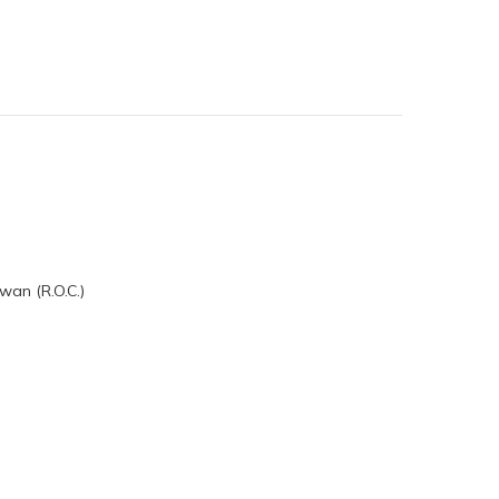
wan (R.O.C.)