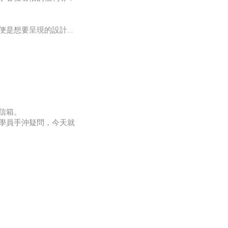
便是想要呈現的設計！
環，也可吊掛在背包後
一字排開
信箱。
學員手沖疑問，今天就
咖啡粉面均勻打濕即可
影響唷！