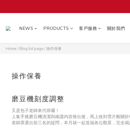
NEWS
PRODUCTS
客戶服務
關於我們
Home
/
Blog list page
/
操作保養
操作保養
磨豆機刻度調整
又是包子老師來代班囉！
上集手搖磨豆機清潔與維護內容推出後，馬上收到雪片般關於
老師票選出前三名的提問，本月就一起造福各位觀眾，完全揭