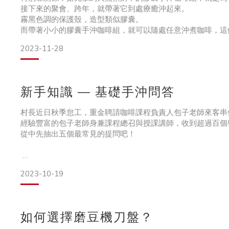
是否需每次使用都重新調整研磨刻度呢？
接下來的聚會、跨年，就帶著它到處療癒沖起來。
只要沖煮器具不變〈固定都為手沖〉，刻度不須再做調整。
霧黑色調的保護殼，造型類似膠囊。
刻度調整請參考：https://bit.ly/43i
而帶著小小的膠囊手沖咖啡組，就可以隨處任意沖煮咖啡，這
保護殼本身有黑色織帶可手提，而側面有另一個較小的織帶吊
2023-11-28
方帶出門。
打開保護殼拉鍊，膠囊手沖組的主體被包裝得很仔細。
玩小編知道大家很心急，馬上快轉進度，將保護殼內的手沖組
新手知識 — 基礎手沖問答
村長近日秋季怠工，重金聘請咖啡課程負責人包子老師來客串
經驗豐富的包子老師身兼課程總召與授課講師，收到超過百個
從中先抽出五個最常見的提問吧！
2023-10-19
學員問題一：悶蒸究竟需要多少水量
包子老師：悶蒸給水的水量其實不用多，一般目視把濾杯內的
太多或太少，悶蒸的效果都不好，對咖啡的風味呈現也會有所
如何選擇磨豆機刀盤？