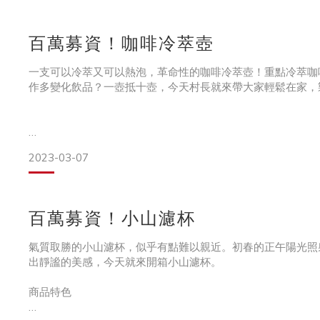
更直覺操作的設計，村長先給讚！
◆不需要丸型濾紙和不
百萬募資！咖啡冷萃壺
重點特色搶先看
一支可以冷萃又可以熱泡，革命性的咖啡冷萃壺！重點冷萃咖
◆迷你身形，研磨粉量足
作多變化飲品？一壺抵十壺，今天村長就來帶大家輕鬆在家，
最多可研磨30g咖啡粉。
◆內建雙軸承，省力、穩定
重點特色搶先看
2023-03-07
結構穩固很重要，不只要好磨，還要耐用。
◆五軸CNC刀盤
◆上蓋特殊專利設計
百萬募資！小山濾杯
堅固耐用，淺焙豆輕鬆研磨。
村長最最最讚賞的，專利上蓋設計，360度都可出水，完美倒
氣質取勝的小山濾杯，似乎有點難以親近。初春的正午陽光照
◆出色的人體工學，研磨時
出靜謐的美感，今天就來開箱小山濾杯。
◆超大容量
商品特色
做好一周要喝的冷萃咖啡，只要一支壺，一次搞定！不用準備