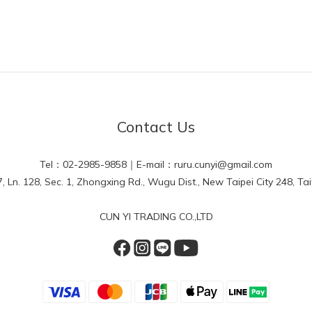
看你就知道囉！
味
Contact Us
褪色等問題
Tel：02-2985-9858｜E-mail：ruru.cunyi@gmail.com
Ln. 128, Sec. 1, Zhongxing Rd., Wugu Dist., New Taipei City 248, Tai
CUN YI TRADING CO.,LTD