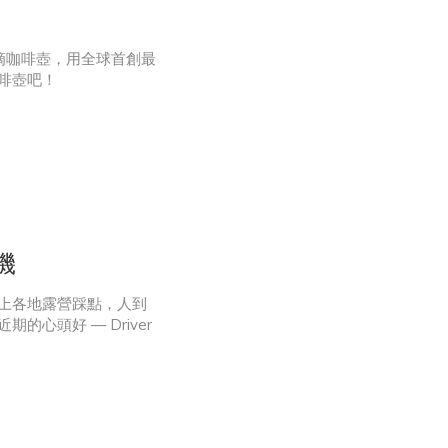
泡而產生澀味。
，即可製作出甘甜茶湯。
滴咖啡壺，用全球首創最
啡壺吧！
機
上各地露營踩點，人到
心頭好 — Driver