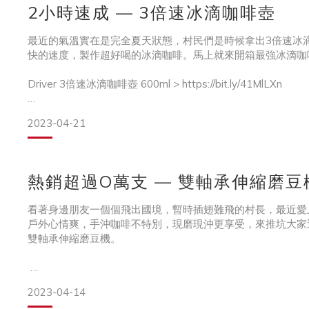
● 茶味甘甜：而低溫萃取也使兒茶素溶出較少，較不易因沖
2小時速成 — 3倍速冰滴咖啡壺
● 製作簡單：只需要選擇喜愛的茶葉，注入喜好比例的水量
● 花費更少：外面的冷泡茶，一瓶動輒$80至$100起跳
最近的氣溫實在是完全夏天狀態，村民們是時候拿出3倍速冰
快的速度，製作超好喝的冰滴咖啡。馬上就來開箱最強冰滴咖
Driver 3倍速冰滴咖啡壺 600ml > https://bit.ly/41MlLXn
2023-04-21
重點特色搶先看
◆縮短冰滴萃取時間只要2小時
熱銷超過O萬支 — 雙軸承伸縮磨豆
上市引起一陣轟動，打破過去冰滴耗時費心
看著身邊朋友一個個飛出國境，暫時插翅難飛的村長，最近愛
戶外心情爽，手沖咖啡不特別，現磨現沖更享受，來推坑大家近期的
◆蝕刻金屬濾網 不阻塞 不油耗 易清潔
雙軸承伸縮磨豆機。
是不是超棒的粉槽設計！擺脫惱人油耗味
◆調水閥設計好施力
2023-04-14
Driver 雙軸承伸縮磨豆機 > https://bit.ly/3UNt8f2