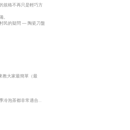
的規格不再只是輕巧方
備。
民的疑問 — 陶瓷刀盤
複雜的原理，直接給你
泛出現過，兩種材質的
來教大家最簡單（最
季冷泡茶都非常適合！
咖啡因較少，讓喜愛茶飲