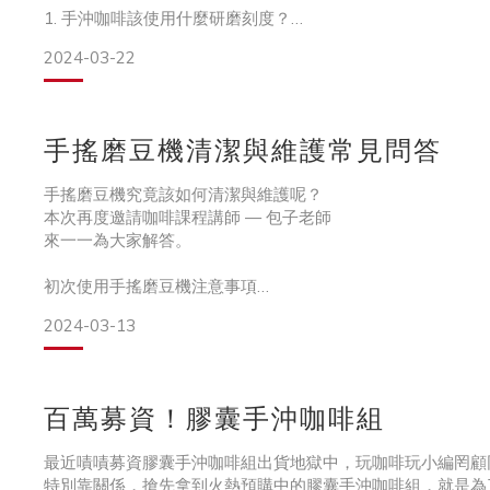
1. 手沖咖啡該使用什麼研磨刻度？
這題的確是最讓一般人與學員困擾的一題，每堂課都會有學員
2024-03-22
究竟手沖咖啡該使用什麼刻度？
手沖咖啡使用的刻度（研磨粗細），過去常聽到的，是可以參
是手沖粉粒的粗細。
手搖磨豆機清潔與維護常見問答
但現代人聽到二號砂糖卻是一頭霧水
在課堂間我們會直接準備適合手沖的粉粒，讓學員用眼觀察以
手搖磨豆機究竟該如何清潔與維護呢？
而研磨刻度
本次再度邀請咖啡課程講師 — 包子老師
來一一為大家解答。
初次使用手搖磨豆機注意事項
2024-03-13
拿到一台全新的磨豆機剛拆封時，磨豆機機身與內部都會有新
可使用少量咖啡豆先做研磨，去除機器本身的味道。
百萬募資！膠囊手沖咖啡組
全新磨豆機使用前養成良好習慣，一定先調整研磨粗細。
以佐賀磨豆機為例，調整刻度需先歸零後再調整至所需要刻度
最近嘖嘖募資膠囊手沖咖啡組出貨地獄中，玩咖啡玩小編罔顧
特別靠關係，搶先拿到火熱預購中的膠囊手沖咖啡組，就是為