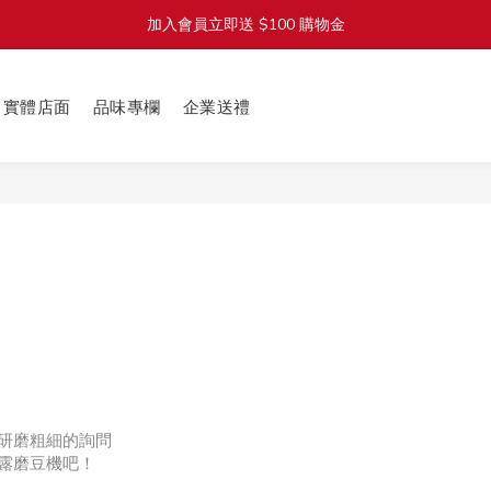
加入會員立即送 $100 購物金
加入會員立即送 $100 購物金
全館滿 $1800 享免運費（限台灣本島）
實體店面
品味專欄
企業送禮
單筆滿 $1380 即享 92 折（折扣無上限）
加入會員立即送 $100 購物金
研磨粗細的詢問
露磨豆機吧！