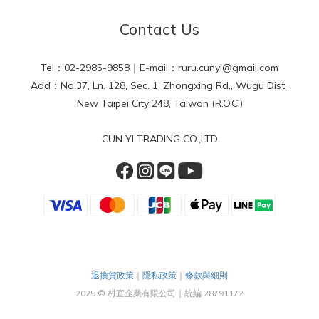
Contact Us
Tel：02-2985-9858｜E-mail：ruru.cunyi@gmail.com
Add：No.37, Ln. 128, Sec. 1, Zhongxing Rd., Wugu Dist.,
New Taipei City 248, Taiwan (R.O.C.)
CUN YI TRADING CO.,LTD
退換貨政策
｜
隱私政策
｜
條款與細則
2025 © 村宜企業有限公司｜統編 28791172