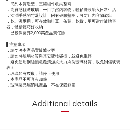
．簡約木質造型，三罐組件收納整齊
．高質感輕透玻璃，一目了然內容物，輕鬆擺設融入日常生活
．溫潤手感的竹蓋設計，附有矽膠墊圈，可防止內容物溢出
．乾、濕兩用，可存放咖啡豆、茶葉、乾貨，更可當作液體容
器，體積輕巧好收納
．已投保富邦2,000萬產品責任險
▌注意事項
．請勿將本產品置於爐火旁
．請勿將玻璃材質與其它硬物碰撞，並避免重摔
．避免使用鋼絲類粗糙清潔刷大力刷洗玻璃材質，以免刮傷玻璃
表面
．玻璃如有裂痕，請停止使用
．本產品不可直火加熱
．玻璃製品屬消耗產品，不在保固範圍
Additional details