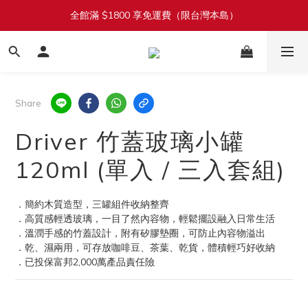
全館滿 $1800 享免運費（限台灣本島）
加入會員立即送 $100 購物金
單筆滿 $1380 即享 92 折（折扣無上限）
加入會員立即送 $100 購物金
Share
Driver 竹蓋玻璃小罐
120ml (單入 / 三入套組)
．簡約木質造型，三罐組件收納整齊
．高質感輕透玻璃，一目了然內容物，輕鬆擺設融入日常生活
．溫潤手感的竹蓋設計，附有矽膠墊圈，可防止內容物溢出
．乾、濕兩用，可存放咖啡豆、茶葉、乾貨，體積輕巧好收納
．已投保富邦2,000萬產品責任險