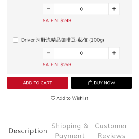
SALE NT$249
Driver 河野流精品咖啡豆-藝伎 (100g)
SALE NT$259
ADD TO CART
BUY NOW
Add to Wishlist
Shipping &
Customer
Description
Payment
Reviews