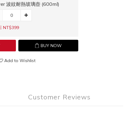
iver 波紋耐熱玻璃壺 (600ml)
E NT$399
T
BUY NOW
Add to Wishlist
Customer Reviews