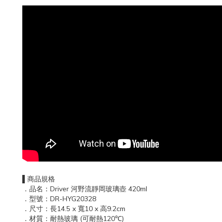
▌商品規格
．品名：Driver 河野流靜岡玻璃壺 420ml
．型號：DR-HYG20328
．尺寸：長14.5 x 寬10 x 高9.2cm
．材質：耐熱玻璃 (可耐熱120℃)