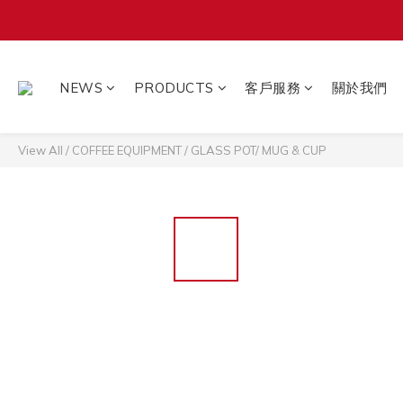
NEWS
PRODUCTS
客戶服務
關於我們
View All
/
COFFEE EQUIPMENT
/
GLASS POT/ MUG & CUP