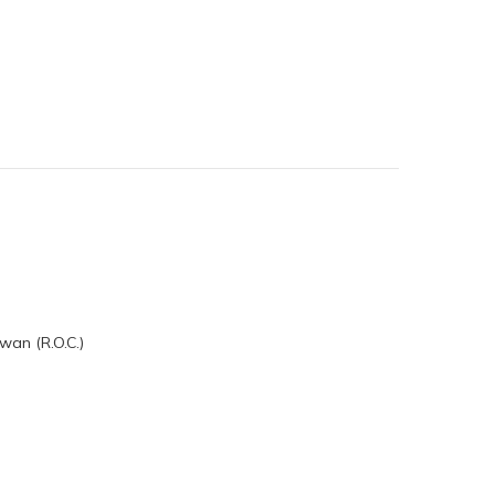
wan (R.O.C.)