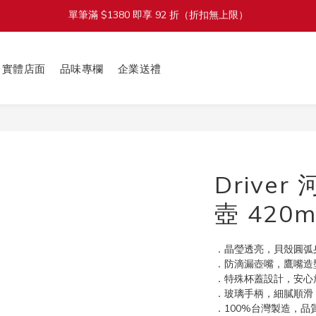
加入會員立即送 $100 購物金
加入會員立即送 $100 購物金
實體店面
品味專欄
企業送禮
Drive
壺 420
．晶瑩透亮，貝殼圓弧
．防滴漏壺嘴，鷹嘴造
．特殊杯蓋設計，安心
．玻璃手柄，細膩順滑
．100%台灣製造，品