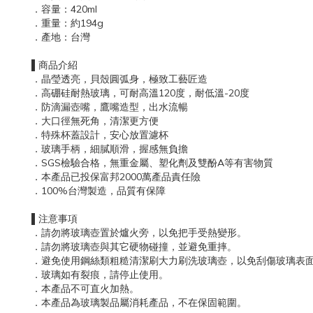
．容量：420ml
．重量：約194g
．產地：台灣
▌商品介紹
．晶瑩透亮，貝殼圓弧身，極致工藝匠造
．高硼硅耐熱玻璃，可耐高溫120度，耐低溫-20度
．防滴漏壺嘴，鷹嘴造型，出水流暢
．大口徑無死角，清潔更方便
．特殊杯蓋設計，安心放置濾杯
．玻璃手柄，細膩順滑，握感無負擔
．SGS檢驗合格，無重金屬、塑化劑及雙酚A等有害物質
．本產品已投保富邦2000萬產品責任險
．100%台灣製造，品質有保障
▌注意事項
．請勿將玻璃壺置於爐火旁，以免把手受熱變形。
．請勿將玻璃壺與其它硬物碰撞，並避免重摔。
．避免使用鋼絲類粗糙清潔刷大力刷洗玻璃壺，以免刮傷玻璃表
．玻璃如有裂痕，請停止使用。
．本產品不可直火加熱。
．本產品為玻璃製品屬消耗產品，不在保固範圍。