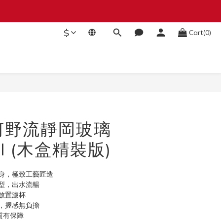
$
Cart(0)
BUY NOW
r 河野流靜岡玻璃
ml (木盒精裝版)
身，極致工藝匠造
型，出水流暢
放置濾杯
，握感無負擔
質有保障