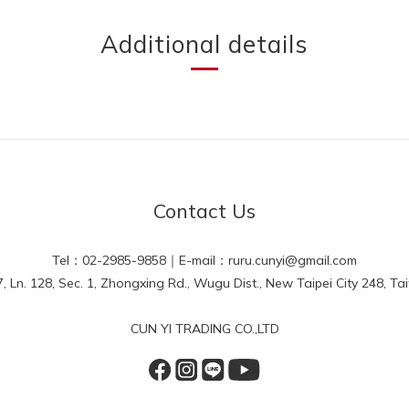
Additional details
Contact Us
Tel：02-2985-9858｜E-mail：ruru.cunyi@gmail.com
Ln. 128, Sec. 1, Zhongxing Rd., Wugu Dist., New Taipei City 248, Tai
CUN YI TRADING CO.,LTD