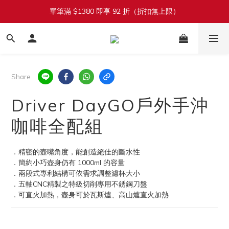
單筆滿 $1380 即享 92 折（折扣無上限）
加入會員立即送 $100 購物金
加入會員立即送 $100 購物金
Share
Driver DayGO戶外手沖
咖啡全配組
．精密的壺嘴角度，能創造絕佳的斷水性
．簡約小巧壺身仍有 1000ml 的容量
．兩段式專利結構可依需求調整濾杯大小
．五軸CNC精製之特級切削專用不銹鋼刀盤
．可直火加熱，壺身可於瓦斯爐、高山爐直火加熱