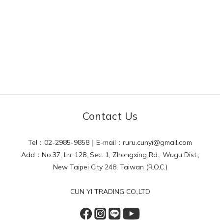
Contact Us
Tel：02-2985-9858｜E-mail：ruru.cunyi@gmail.com
Add：No.37, Ln. 128, Sec. 1, Zhongxing Rd., Wugu Dist.,
New Taipei City 248, Taiwan (R.O.C.)
CUN YI TRADING CO.,LTD