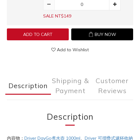
SALE NT$149
ADD TO CART
BUY NOW
Add to Wishlist
Shipping &
Customer
Description
Payment
Reviews
Description
內容物：
Driver DayGo煮水壺 1000ml
、
Driver 可摺疊式濾杯收納