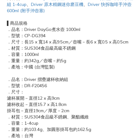
組 1-4cup
、
Driver 原木精鋼迷你磨豆機
、
Driver 快拆咖啡手沖壺
600ml (附手沖壺塞)
▌商品規格
．品名：Driver DayGo煮水壺 1000ml
．型號：CP-DG394
．尺寸：長15 x 寬14 x 高9.5cm／壺嘴－長6 x 寬0.5 x 高0.5cm
．材質：SUS304食品級高級不銹鋼
．容量：1000ml
．重量：約342g／壺嘴－約5g
．產地：中國 (台灣監製)
．品名：Driver 摺疊濾杯收納組
．型號：DR-F20456
．尺寸：
濾杯展開－直徑12 x 高9cm
濾杯收起－直徑15.7 x 高1.8cm
掛耳包－直徑19cm／厚度－2cm
．材質：SUS304食品級不銹鋼、聚酯纖維
．容量：1-4cup
．重量：約103.4g、加圓形掛耳包約162.5g
．產地：台灣