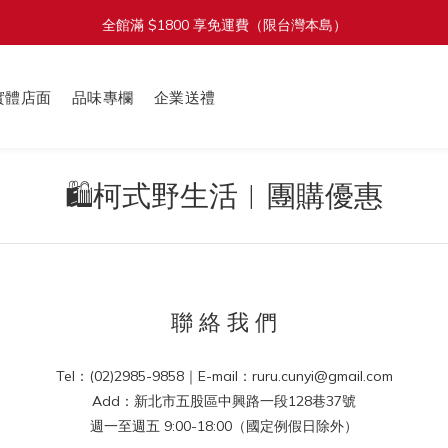
全館滿 $1800 享免運費（限台灣本島）
加入會員立即送 $100 購物金
單筆滿 $1380 即享 92 折（折扣無上限）
實體店面
品味專欄
企業送禮
加入會員立即送 $100 購物金
🛍️柯式野生活︱團購優惠
聯 絡 我 們
Tel：(02)2985-9858｜E-mail：ruru.cunyi@gmail.com
Add：新北市五股區中興路一段128巷37號
週一至週五 9:00-18:00（國定例假日除外）