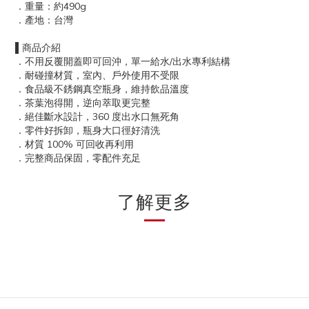
．重量：約490g
．產地：台灣
▌商品介紹
．不用反覆開蓋即可回沖，單一給水/出水專利結構
．耐碰撞材質，室內、戶外使用不受限
．食品級不銹鋼真空瓶身，維持飲品溫度
．茶葉泡得開，逆向萃取更完整
．絕佳斷水設計，360 度出水口無死角
．零件好拆卸，瓶身大口徑好清洗
．材質 100% 可回收再利用
．完整商品保固，零配件充足
了解更多