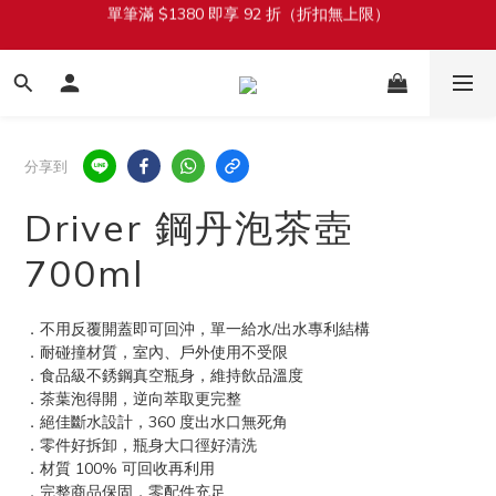
加入會員立即送 $100 購物金
加入會員立即送 $100 購物金
分享到
Driver 鋼丹泡茶壺
700ml
．不用反覆開蓋即可回沖，單一給水/出水專利結構
．耐碰撞材質，室內、戶外使用不受限
．食品級不銹鋼真空瓶身，維持飲品溫度
．茶葉泡得開，逆向萃取更完整
．絕佳斷水設計，360 度出水口無死角
．零件好拆卸，瓶身大口徑好清洗
．材質 100% 可回收再利用
．完整商品保固，零配件充足