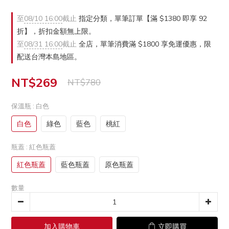
至
08/10 16:00
截止
指定分類，單筆訂單【滿 $1380 即享 92
折】，折扣金額無上限。
至
08/31 16:00
截止
全店，單筆消費滿 $1800 享免運優惠，限
配送台灣本島地區。
NT$269
NT$780
保溫瓶
: 白色
白色
綠色
藍色
桃紅
瓶蓋
: 紅色瓶蓋
紅色瓶蓋
藍色瓶蓋
原色瓶蓋
數量
加入購物車
立即購買