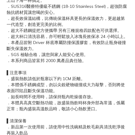
上山下海一杯搞定。
．SUS316醫療特優級不銹鋼 (18-10 Stainless Steel)，超強防腐
蝕抗銹材質讓您喝的安心。
．超長效保溫結構，比傳統保溫杯具更長的保溫效力，更超越第
一代造型，創造更完美的比例。
．超大不銹鋼提把方便攜帶.另有三種規格四款配色可供選擇。
．超大杯口清洗容易，亦可輕鬆放入冰塊長效保冰 24 小時以上。
．本產品皆附 Driver 杯底專屬防撞保護膠套，有效防止瓶身碰撞
斷失保溫效力。
．SGS 檢驗合格，讓您與家人能安心使用。
．本系列商品皆富邦 2000 萬產品責任險。
▌注意事項
．盛裝熱飲請低於瓶塞以下約 1CM 距離。
．本體係不銹鋼成型，勿以尖銳硬物碰撞或大力敲擊，否則將使
表面凹陷且斷失保溫功能。
．如長時間不使用時，請保持瓶內乾燥後存放。
．本體具高真空斷熱功能，故盛裝熱飲時杯身外部為常溫，係屬
正常；瓶內盛裝高溫飲品時，敬請小心熱飲燙口。
▌清潔保養
．新品第一次使用前，請使用中性洗碗精及軟毛刷具清洗乾淨後
再裝入飲品