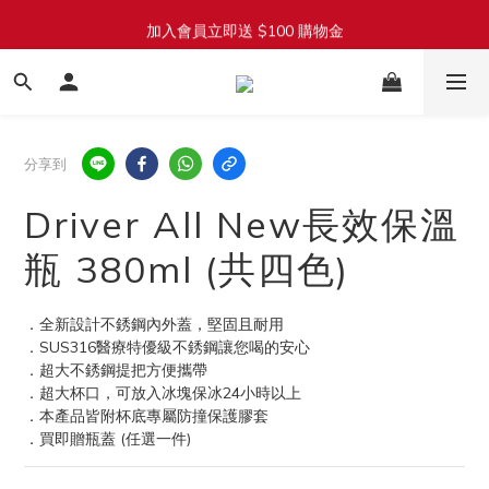
加入會員立即送 $100 購物金
加入會員立即送 $100 購物金
全館滿 $1800 享免運費（限台灣本島）
單筆滿 $1380 即享 92 折（折扣無上限）
分享到
加入會員立即送 $100 購物金
Driver All New長效保溫
瓶 380ml (共四色)
．全新設計不銹鋼內外蓋，堅固且耐用
．SUS316醫療特優級不銹鋼讓您喝的安心
．超大不銹鋼提把方便攜帶
．超大杯口，可放入冰塊保冰24小時以上
．本產品皆附杯底專屬防撞保護膠套
．買即贈瓶蓋 (任選一件)