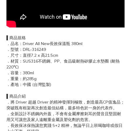
▌商品規格
．品名：Driver All New長效保溫瓶 380ml
．型號：DRL-316249
．尺寸：直徑7.2 x 高21.5cm
．材質：SUS316不銹鋼、PP、食品級耐熱矽膠止水墊圈 (耐熱
220℃)
．容量：380ml
．重量：約285g
．產地：中國 (台灣監製)
▌商品介紹
．將 Driver 超越 Driver 的精神發揮到極致，創造最高CP值逸品；
突破既有框架再次創造最佳結構，最多特色於一身的代表作。
．全新設計不銹鋼內外蓋，不會有金屬摩擦刺耳的聲音且堅固耐
用又可讓您及家人遠離重金屬及塑化劑的危害。
．長效保冰保熱讓您實踐 5+2 精神，無論平日上班喝咖啡或假日