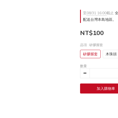
至
08/31 16:00
截止
全
配送台灣本島地區。
NT$100
品項
: 矽膠握套
矽膠握套
木珠頭
數量
加入購物車