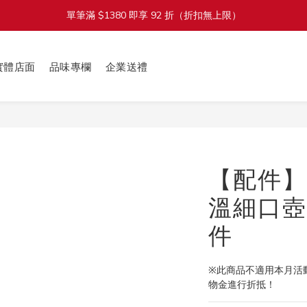
單筆滿 $1380 即享 92 折（折扣無上限）
加入會員立即送 $100 購物金
加入會員立即送 $100 購物金
實體店面
品味專欄
企業送禮
【配件】D
溫細口壺 
件
※此商品不適用本月活
物金進行折抵！