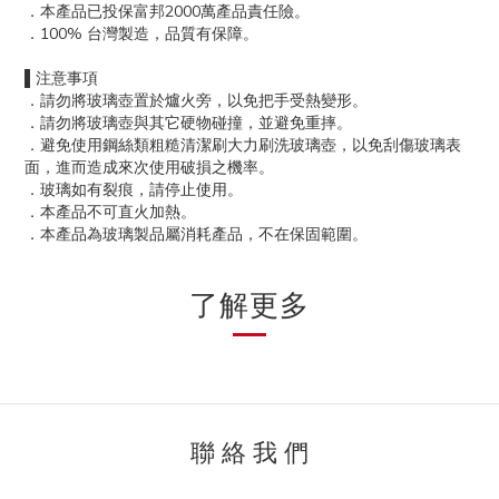
．本產品已投保富邦2000萬產品責任險。
．100% 台灣製造，品質有保障。
▌注意事項
．請勿將玻璃壺置於爐火旁，以免把手受熱變形。
．請勿將玻璃壺與其它硬物碰撞，並避免重摔。
．避免使用鋼絲類粗糙清潔刷大力刷洗玻璃壺，以免刮傷玻璃表
面，進而造成來次使用破損之機率。
．玻璃如有裂痕，請停止使用。
．本產品不可直火加熱。
．本產品為玻璃製品屬消耗產品，不在保固範圍。
了解更多
聯 絡 我 們