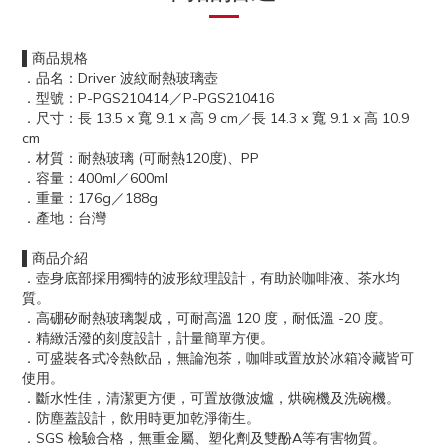
▌商品規格
．品名：Driver 波紋耐熱玻璃壺
．型號：P-PGS210414／P-PGS210416
．尺寸：長 13.5 x 寬 9.1 x 高 9 cm／長 14.3 x 寬 9.1 x 高 10.9
cm
．材質：耐熱玻璃 (可耐熱120度)、PP
．容量：400ml／600ml
．重量：176g／188g
．產地：台灣
▌商品介紹
．壺身底部採用獨特的波形紋理設計，有助於咖啡液、茶水均
質。
．高硼矽耐熱玻璃製成，可耐高溫 120 度，耐低溫 -20 度。
．精緻活潑的刻度設計，計量簡單方便。
．可盛裝各式冷熱飲品，無論泡茶，咖啡或置放於冰箱冷藏皆可
使用。
．斷水性佳，清潔更方便，可置放微波爐，烘碗機及洗碗機。
．防塵蓋設計，飲用時更加乾淨衛生。
．SGS 檢驗合格，無重金屬、塑化劑及雙酚A等有害物質。