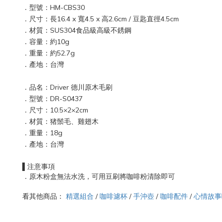
．型號：HM-CBS30
．尺寸：長16.4 x 寬4.5 x 高2.6cm / 豆匙直徑4.5cm
．材質：SUS304食品級高級不銹鋼
．容量：約10g
．重量：約52.7g
．產地：台灣
．品名：Driver 德川原木毛刷
．型號：DR-S0437
．尺寸：10.5×2×2cm
．材質：猪鬃毛、雞翅木
．重量：18g
．產地：台灣
▌注意事項
．原木粉盒無法水洗，可用豆刷將咖啡粉清除即可
看其他商品：
精選組合
/
咖啡濾杯
/
手沖壺
/
咖啡配件
/
心情故事