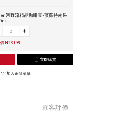
iver 河野流精品咖啡豆-薇薇特南果
0g)
價 NT$199
立即購買
加入追蹤清單
顧客評價