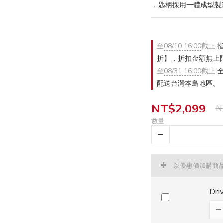
．匙柄採用一體成型製
至
08/10 16:00
截止
指
折】，折扣金額無上
至
08/31 16:00
截止
全
配送台灣本島地區。
NT$2,099
N
數量
以優惠價加購商
Dr