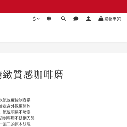
$
購物車(0)
立即購買
r 精緻質感咖啡磨
水流速度控制容易
使壺身外觀更簡約
，流速順暢不堵塞
級切削專用不銹鋼刀盤
一無二的原木紋理