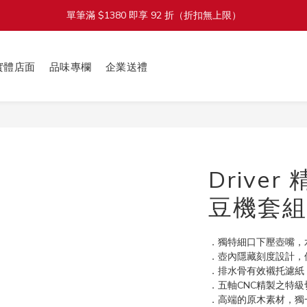
單筆滿 $1380 即享 92 折（折扣無上限）
加入會員立即送 $100 購物金
加入會員立即送 $100 購物金
實體店面
品味專欄
企業送禮
Drive
豆機套組
．獨特細口下壓壺嘴，
．壺內隱藏刻度設計，
．排水骨有效襯托濾紙
．五軸CNC精製之特
．高端的原木素材，獨