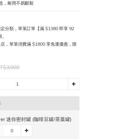
造，耐用不易斷裂
定分類，單筆訂單【滿 $1380 即享 92
限。
店，單筆消費滿 $1800 享免運優惠，限
T$3,000
品
iver 迷你密封罐 (咖啡豆罐/茶葉罐)