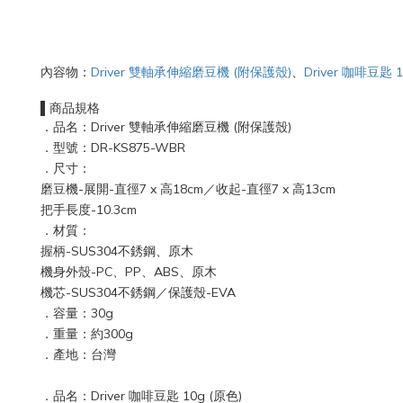
內容物：
Driver 雙軸承伸縮磨豆機 (附保護殼)
、
Driver 咖啡豆匙 1
▌商品規格
．品名：Driver 雙軸承伸縮磨豆機 (附保護殼)
．型號：DR-KS875-WBR
．尺寸：
磨豆機-展開-直徑7 x 高18cm／收起-直徑7 x 高13cm
把手長度-10.3cm
．材質：
握柄-SUS304不銹鋼、原木
機身外殼-PC、PP、ABS、原木
機芯-SUS304不銹鋼／保護殼-EVA
．容量：30g
．重量：約300g
．產地：台灣
．品名：Driver 咖啡豆匙 10g (原色)