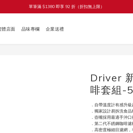
單筆滿 $1380 即享 92 折（折扣無上限）
加入會員立即送 $100 購物金
加入會員立即送 $100 購物金
實體店面
品味專欄
企業送禮
Drive
啡套組-
．自帶溫度計有感升級
．獨家設計易拆洗食品
．壺嘴採用最適手沖口
．第二代不銹鋼咖啡濾
．高密度極細目濾網，