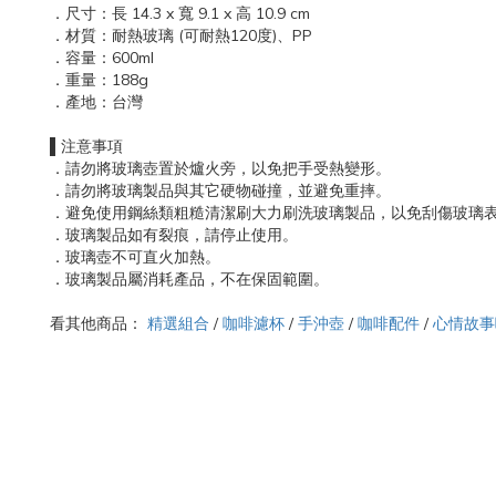
．尺寸：長 14.3 x 寬 9.1 x 高 10.9 cm
．材質：耐熱玻璃 (可耐熱120度)、PP
．容量：600ml
．重量：188g
．產地：台灣
▌注意事項
．請勿將玻璃壺置於爐火旁，以免把手受熱變形。
．請勿將玻璃製品與其它硬物碰撞，並避免重摔。
．避免使用鋼絲類粗糙清潔刷大力刷洗玻璃製品，以免刮傷玻璃
．玻璃製品如有裂痕，請停止使用。
．玻璃壺不可直火加熱。
．玻璃製品屬消耗產品，不在保固範圍。
看其他商品：
精選組合
/
咖啡濾杯
/
手沖壺
/
咖啡配件
/
心情故事