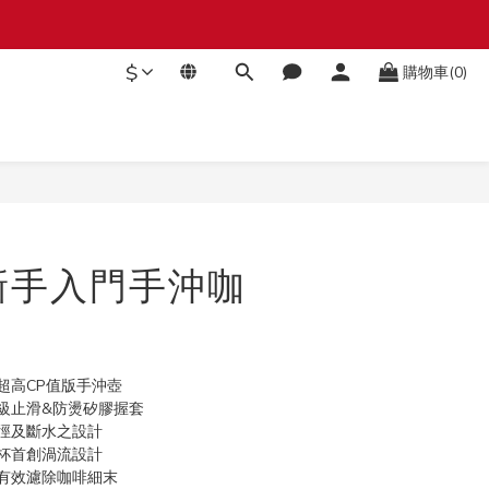
$
購物車(0)
立即購買
r 新手入門手沖咖
5
超高CP值版手沖壺
級止滑&防燙矽膠握套
徑及斷水之設計
杯首創渦流設計
有效濾除咖啡細末