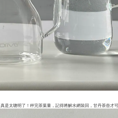
長真是太聰明了！秤完茶葉量，記得將解水網裝回，甘丹茶壺才