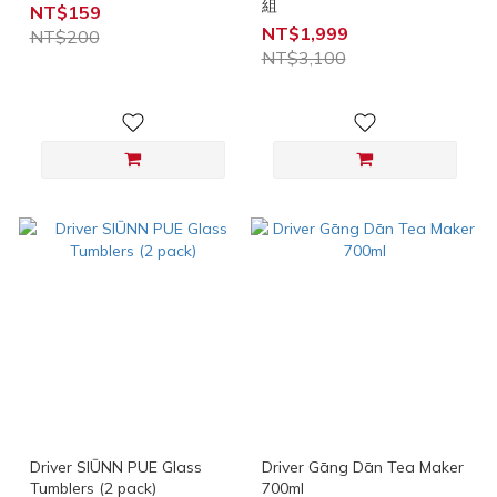
組
NT$159
NT$1,999
NT$200
NT$3,100
Driver SIŪNN PUE Glass
Driver Gāng Dān Tea Maker
Tumblers (2 pack)
700ml