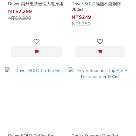
Driver 鋼丹泡茶壺個人隨身組
Driver SOLO隔熱不鏽鋼杯
250ml
NT$2,299
NT$249
NT$3,200
NT$350
Driver SOLO Coffee Set
Driver Superior Drip Pot +