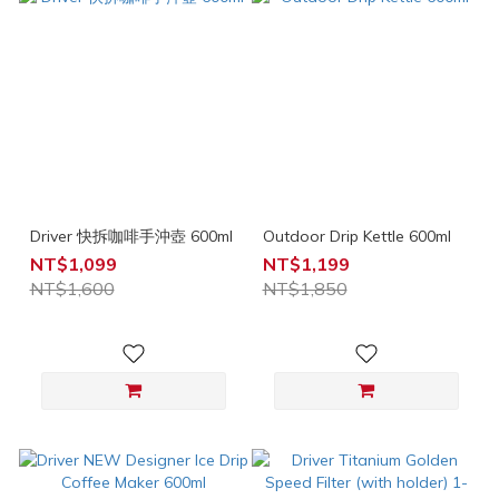
Driver 快拆咖啡手沖壺 600ml
Outdoor Drip Kettle 600ml
NT$1,099
NT$1,199
NT$1,600
NT$1,850