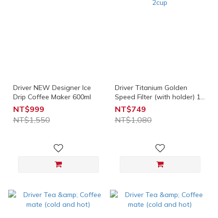
Driver NEW Designer Ice
Driver Titanium Golden
Drip Coffee Maker 600ml
Speed Filter (with holder) 1-
2cup
NT$999
NT$749
NT$1,550
NT$1,080