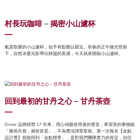
村長玩咖啡
–
揭密小山濾杯
氣質取勝的小山濾杯，似乎有點難以親近。初春的正午陽光照射
下，自然冰霰光影帶出靜謐的美感，今天就來開箱小山濾杯。
回到最初的甘丹之心 – 甘丹茶壺
Driver 品牌經營 17 年來，用心傾聽使用者的聲音，希望美的事物能
「雅俗共賞，俯拾皆是」，不為獎項譁眾取寵。第一次報名【金點
設計獎】就能得到「金點標章」，是對我們團隊實力的肯定，但任