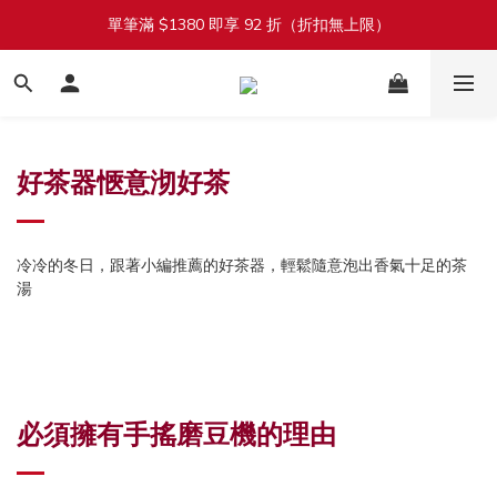
單筆滿 $1380 即享 92 折（折扣無上限）
加入會員立即送 $100 購物金
加入會員立即送 $100 購物金
好茶器愜意沏好茶
冷冷的冬日，跟著小編推薦的好茶器，輕鬆隨意泡出香氣十足的茶
湯
必須擁有手搖磨豆機的理由