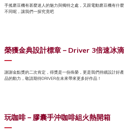
手搖磨豆機有甚麼迷人的魅力與獨特之處，又跟電動磨豆機有什麼
不同呢，讓我們一探究竟吧
榮獲金典設計標章－Driver 3倍速冰滴
謝謝金點獎的二次肯定，得獎是一份殊榮，更是我們持續設計好產
品的動力，敬請期待DRIVER在未來帶來更多好作品！
玩咖啡－膠囊手沖咖啡組火熱開箱