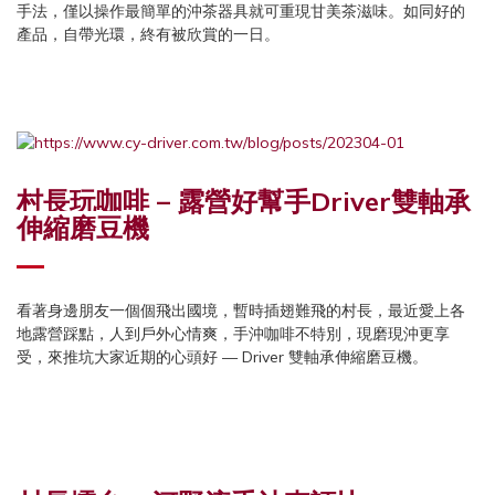
手法，僅以操作最簡單的沖茶器具就可重現甘美茶滋味。如同好的
產品，自帶光環，終有被欣賞的一日。
村長玩咖啡 – 露營好幫手Driver雙軸承
伸縮磨豆機
看著身邊朋友一個個飛出國境，暫時插翅難飛的村長，最近愛上各
地露營踩點，人到戶外心情爽，手沖咖啡不特別，現磨現沖更享
受，來推坑大家近期的心頭好 — Driver 雙軸承伸縮磨豆機。