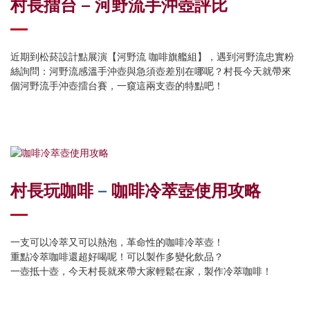
村長擂台 – 河野流手沖壺評比
近期到松菸設計點展演【河野流 咖啡旗艦組】，遇到河野流忠實粉
絲詢問：河野流感溫手沖壺與急須壺差別在哪呢？村長今天就帶來
個河野流手沖壺擂台賽，一窺這兩支壺的特點吧！
村長玩咖啡
–
咖啡冷萃壺使用攻略
一支可以冷萃又可以熱泡，革命性的咖啡冷萃壺！
重點冷萃咖啡還超好喝呢！可以製作多變化飲品？
一壺抵十壺，今天村長就來帶大家輕鬆在家，製作冷萃咖啡！