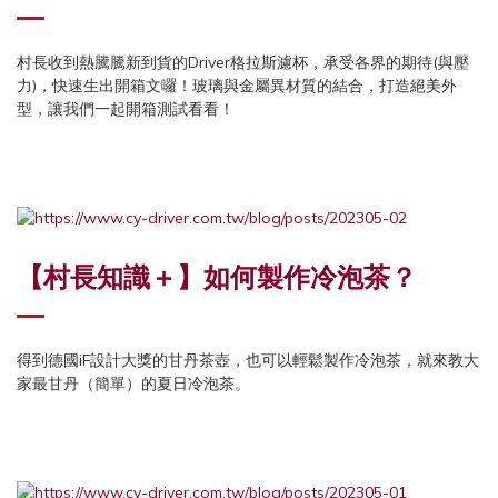
村長收到熱騰騰新到貨的Driver格拉斯濾杯，承受各界的期待(與壓
力)，快速生出開箱文囉！玻璃與金屬異材質的結合，打造絕美外
型，讓我們一起開箱測試看看！
【村長知識＋】如何製作冷泡茶？
得到德國iF設計大獎的甘丹茶壺，也可以輕鬆製作冷泡茶，就來教大
家最甘丹（簡單）的夏日冷泡茶。